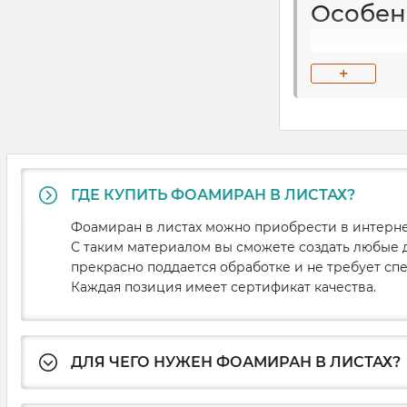
Особен
В среднем то
+
пластичностью
С листовым ф
сохранять её.
выбор оттенко
ГДЕ КУПИТЬ ФОАМИРАН В ЛИСТАХ?
Купить листо
материала ра
Фоамиран в листах можно приобрести в интернет
С таким материалом вы сможете создать любые 
Преимущества
прекрасно поддается обработке и не требует сп
Каждая позиция имеет сертификат качества.
Декоративный
смотреть, но 
ДЛЯ ЧЕГО НУЖЕН ФОАМИРАН В ЛИСТАХ?
Простота и у
использовать 