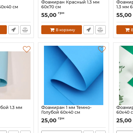
Фоамиран Красный 1.3 мм
Фоамир
0х40 см
60х70 см
1.3 мм 
грн
55,00
55,00
В корзину
В
бой 1.3 мм
Фоамиран 1 мм Темно-
Фоамир
Голубой 60х40 см
60х40 
Артикул:
60003
грн
25,00
25,00