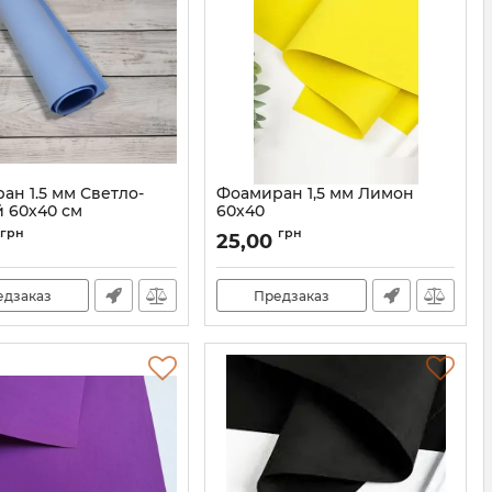
ан 1.5 мм Светло-
Фоамиран 1,5 мм Лимон
й 60х40 см
60х40
60010
Артикул:
60011
грн
грн
25,00
едзаказ
Предзаказ