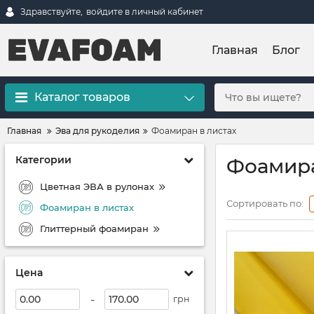
Здравствуйте,
войдите в личный кабинет
Главная
Блог
Каталог товаров
Главная
Эва для рукоделия
Фоамиран в листах
Категории
Фоамира
Цветная ЭВА в рулонах
Сортировать по:
Фоамиран в листах
Глиттерный фоамиран
Цена
-
грн