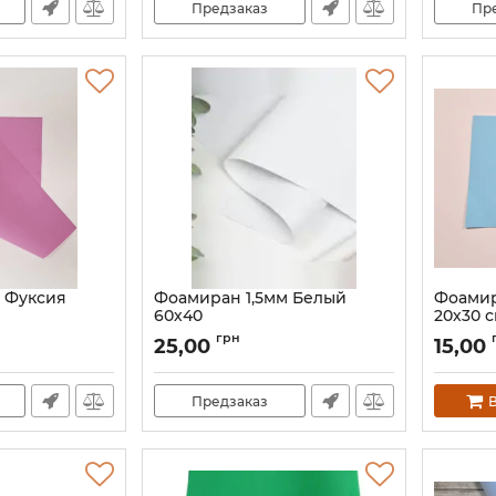
Предзаказ
Пр
 Фуксия
Фоамиран 1,5мм Белый
Фоамир
60х40
20х30 
Артикул:
60005
Артикул:
грн
25,00
15,00
Предзаказ
В