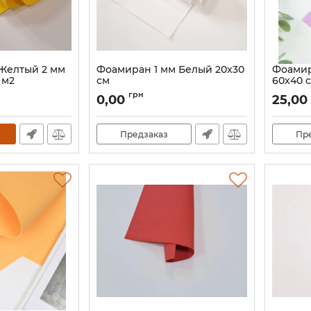
Желтый 2 мм
Фоамиран 1 мм Белый 20х30
Фоамир
9 м2
см
60х40 
Артикул:
60002
грн
0,00
25,00
Предзаказ
Пр