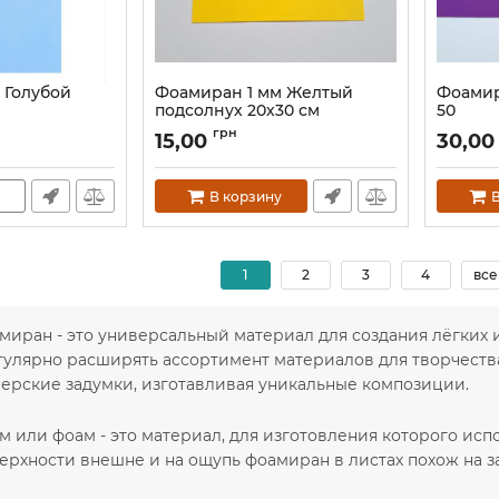
 Голубой
Фоамиран 1 мм Желтый
Фоамир
подсолнух 20х30 см
50
Артикул:
60038
Артикул:
грн
15,00
30,00
В корзину
В
1
2
3
4
все
миран - это универсальный материал для создания лёгких
гулярно расширять ассортимент материалов для творчеств
ерские задумки, изготавливая уникальные композиции.
 или фоам - это материал, для изготовления которого испо
ерхности внешне и на ощупь фоамиран в листах похож на з