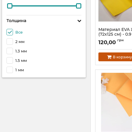
Толщина
Материал EVA 
Все
(72х125 см) - 0.
Артикул:
60001
грн
2 мм
120,00
1.3 мм
В корзину
1.5 мм
1 мм