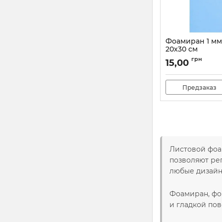
Фоамиран 1 мм
20х30 см
Артикул:
60037
грн
15,00
Предзаказ
Листовой фоа
позволяют ре
любые дизайн
Фоамиран, фом
и гладкой пов