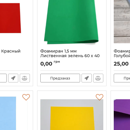
м Красный
Фоамиран 1,5 мм
Фоамир
Лиственная зелень 60 х 40
Голубо
Артикул:
60009
Артикул:
грн
0,00
25,00
Предзаказ
Пр