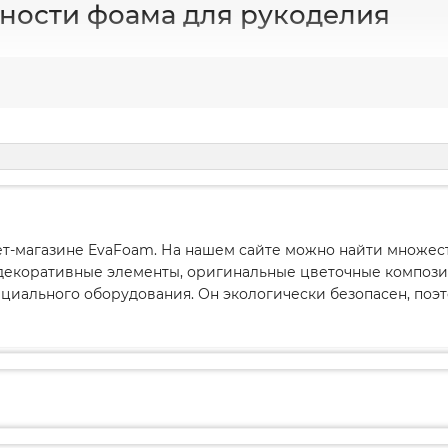
ности фоама для рукоделия
лщина листового фоамирана составляет порядка 1 мм, но п
, что делает его популярным и для производств, и в мире 
оамираном очень просто работать - он легко растягиваетс
 Также материал легко резать ножницами, клеить, поэтому 
в позволяет создавать яркие композиции для любого случа
вой фоамиран можно в специализированном магазине EvaF
зной толщины.
-магазине EvaFoam. На нашем сайте можно найти множеств
декоративные элементы, оригинальные цветочные компози
 листового фоамирана по-настоящему много:
ециального оборудования. Он экологически безопасен, поэт
 вид и приятная текстура.
Изделия из фома - настоящие п
и приятно трогать.
добство обработки.
Для создания изделий из фоамирана не
термопистолет, фен, конфорку или обычную зажигалку. Дл