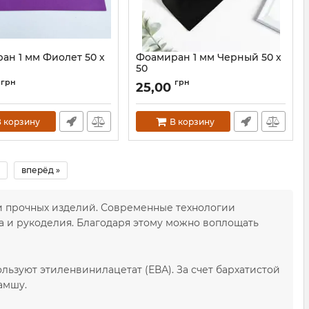
ан 1 мм Фиолет 50 х
Фоамиран 1 мм Черный 50 х
50
60039
Артикул:
60040
грн
грн
25,00
 корзину
В корзину
вперёд »
 и прочных изделий. Современные технологии
а и рукоделия. Благодаря этому можно воплощать
льзуют этиленвинилацетат (ЕВА). За счет бархатистой
амшу.