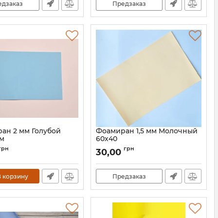
едзаказ
Предзаказ
ан 2 мм Голубой
Фоамиран 1,5 мм Молочный
см
60х40
60006
Артикул:
60007
грн
грн
30,00
 корзину
Предзаказ