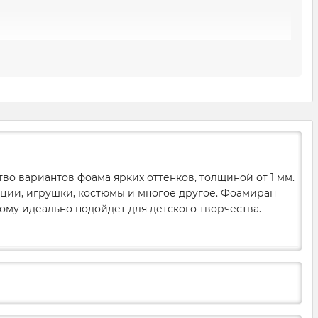
ри этом материал отличается высокой прочностью и
рукоделия и дизайна.
я при нагреве и способен принимать любую форму и
его используют и в детском творчестве, а большой
я.
oam. ВУ нас можно найти большой выбор цветного
о вариантов фоама ярких оттенков, толщиной от 1 мм.
ции, игрушки, костюмы и многое другое. Фоамиран
ому идеально подойдет для детского творчества.
роизведения искусства, на которые не только приятно
 нужны сложные инструменты. Для нагревания можно
я соединения элементов подойдет супер-клей или тот