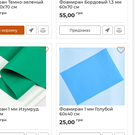
ан Темно-зеленый
Фоамиран Бордовый 1.3 мм
60х70 см
60х70 см
грн
грн
55,00
 корзину
Предзаказ
ан 1 мм Изумруд
Фоамиран 1 мм Голубой
см
60х40 см
Артикул:
60004
грн
грн
25,00