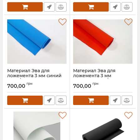
Материал Эва для
Материал Эва для
ложемента 3 мм синий
ложемента 3 мм
100кг/м3 (145*250 см)
красный 100кг/м3
грн
грн
(145*250 см)
700,00
700,00
Артикул:
90015
Артикул:
90016