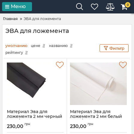
0
Меню
Главная
ЭВА для ложемента
ЭВА для ложемента
умолчанию
цене
названию
Фильтр
рейтингу
Материал Эва для
Материал Эва для
ложемента 2 мм черный
ложемента 2 мм белый
100кг/м3 (145*125 см)
100кг/м3 (145*125 см)
грн
грн
230,00
230,00
Артикул:
90001
Артикул:
900002