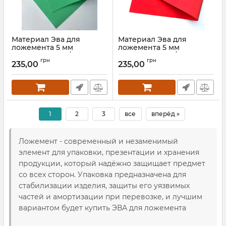
Материал Эва для
Материал Эва для
ложемента 5 мм
ложемента 5 мм
зеленый 100 кг/м3 (50*150
красный 100 кг/м3 (50*150
грн
грн
см)
см)
235,00
235,00
Артикул:
90023
Артикул:
90024
1
2
3
все
вперёд »
Ложемент - современный и незаменимый
элемент для упаковки, презентации и хранения
продукции, который надёжно защищает предмет
со всех сторон. Упаковка предназначена для
стабилизации изделия, защиты его уязвимых
частей и амортизации при перевозке, и лучшим
вариантом будет купить ЭВА для ложемента