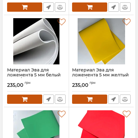
Материал Эва для
Материал Эва для
ложемента 5 мм белый
ложемента 5 мм желтый
100 кг/м3 (50*150 см)
100 кг/м3 (50*150 см)
грн
грн
235,00
235,00
Артикул:
90021
Артикул:
90022