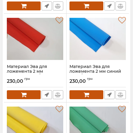
Материал Эва для
Материал Эва для
ложемента 2 мм
ложемента 2 мм синий
красный 100кг/м3 (145*125
100кг/м3 (145*125 см)
грн
грн
см)
230,00
230,00
Артикул:
90004
Артикул:
90003