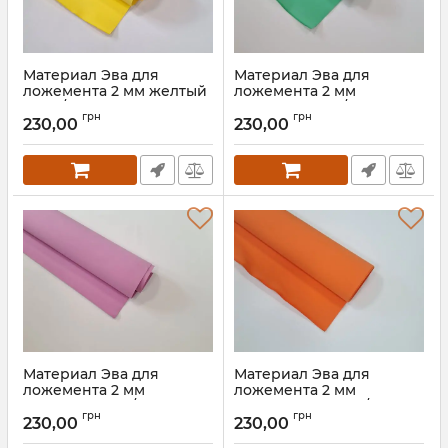
Материал Эва для
Материал Эва для
ложемента 2 мм желтый
ложемента 2 мм
100кг/м3 (145*125 см)
зеленый 100кг/м3 (145*125
грн
грн
см)
230,00
230,00
Артикул:
90005
Артикул:
90006
Материал Эва для
Материал Эва для
ложемента 2 мм
ложемента 2 мм
розовый 100кг/м3 (145*125
оранжевый 100кг/м3
грн
грн
см)
(145*125 см)
230,00
230,00
Артикул:
90007
Артикул:
90008