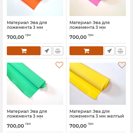
Материал Эва для
Материал Эва для
ложемента 3 мм
ложемента 3 мм
оранжевый 100кг/м3
розовый 100кг/м3
грн
грн
(145*250 см)
(145*250 см)
700,00
700,00
Артикул:
90011
Артикул:
90012
Материал Эва для
Материал Эва для
ложемента 3 мм
ложемента 3 мм желтый
зеленый 100кг/м3
100кг/м3 (145*250 см)
грн
грн
(145*250 см)
700,00
700,00
Артикул:
90014
Артикул:
90013