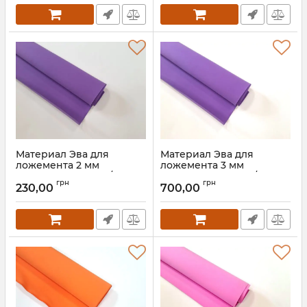
Материал Эва для
Материал Эва для
ложемента 2 мм
ложемента 3 мм
фиолетовый 100кг/м3
фиолетовый 100кг/м3
грн
грн
(145*125 см)
(145*250 см)
230,00
700,00
Артикул:
90009
Артикул:
90010