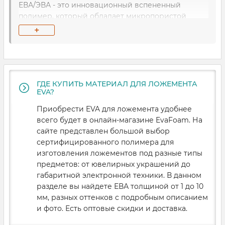
ЕВА/ЭВА - это инновационный вспененный
полимер, который обладает микропористой
структурой с закрытыми ячейками. Его получают
+
путём химического соединения этилена и
винилацетата.
В интернет-магазине EvaFoam можно приобрести
EVA высокого качества для изготовления
ГДЕ КУПИТЬ МАТЕРИАЛ ДЛЯ ЛОЖЕМЕНТА
EVA?
надёжных защитных подложек и красивой
упаковки для товаров.
Приобрести EVA для ложемента удобнее
всего будет в онлайн-магазине EvaFoam. На
ЕВА - идеальное решение для
сайте представлен большой выбор
изготовления ложементов
сертифицированного полимера для
изготовления ложементов под разные типы
Благодаря химической инертности, мягкости и
предметов: от ювелирных украшений до
прочности ЭВА станет отличным местом для
габаритной электронной техники. В данном
хранения бьющихся и хрупких предметов. Такой
разделе вы найдете ЕВА толщиной от 1 до 10
ложемент популярен в использовании для
мм, разных оттенков с подробным описанием
упаковки, хранения и транспортировки
и фото. Есть оптовые скидки и доставка.
косметической продукции, оптики, электроники
(особенно фото- и видеотехники), наборов