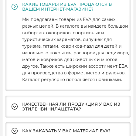
и толщины:
КАКИЕ ТОВАРЫ ИЗ EVA ПРОДАЮТСЯ В
ВАШЕМ ИНТЕРНЕТ-МАГАЗИНЕ?
Мы предлагаем товары из EVA для самых
разных целей. В каталоге вы найдете большой
Листовой ЕВА -
популярный и удобный в
выбор: автоковриков, спортивных и
обработке, имеет толщину от 1 до 10 мм.
туристических карематов, силушек для
туризма, татами, ковриков-пазл для детей и
ЭВА в рулонах -
имеет удобную ширину
напольного покрытия, распорок для педикюра,
полотна в 1 метр и хорошо подходит для
матов и ковриков для животных и многое
производства ковриков и утепляющих
другое. Также есть широкий ассортимент ЕВА
подкладок.
для производства в форме листов и рулонов.
Самоклеящаяся ЕВА -
продаётся в рулонах с
Каталог регулярно пополняется новинками.
клейким слоем на одной из сторон. Достаточно
снять защитную плёнку и присоединить
материал к поверхности. Он удобен для
утепления стен и потолка и применятся без
КАЧЕСТВЕННАЯ ЛИ ПРОДУКЦИЯ У ВАС ИЗ
ЭТИЛЕНВИНИЛАЦЕТАТА?
дополнительных креплений.
Тиснённая ЕВА -
специальные углубления и
рельеф повышает антискользящие свойства,
КАК ЗАКАЗАТЬ У ВАС МАТЕРИАЛ EVA?
добавляет амортизацию, а также способы