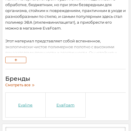
обработке, бюджетным, но при этом безвредным для
организма, стойким к повреждениям, практичным в уходе и
разнообразным по стилю, и самым популярным здесь стал
полимер ЭВА (этиленвинилацетат), а приобрести его
можно в магазине EvaFoam.
Этот материал представляет собой вспененное,
экологически чистое полимерное полотно с высокими
показателями прочности и эластичности. Он устойчив к
влаге, большим перепадам температур и деформациям, что
+
сделало его универсальным для применения в разных
сферах производства.
Бренды
Интернет-магазин EvaFoam – место, где вы можете заказать
Смотреть все
оригинальный материал ЕВА и товары из него для
обеспечения широкого круга бытовых и производственных
нужд.
Evaline
EvaFoam
Полный каталог товаров в EvaFoam
Наш интернет магазин материалов из EVA предлагает все
виды товаров из ЕВА, а также сами листы разных форматов