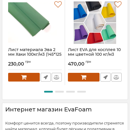
Лист материала Эва 2
Лист EVA для косплея 10
мм Хаки 100кг/м3 (145*125
мм цветной 100 кг/м3
м
см)
(50*150 см)
м
грн
грн
230,00
470,00
Интернет магазин EvaFoam
Комфорт ценится всегда, поэтому производители стремятся
найти материал, который будет лёгким и податливым в