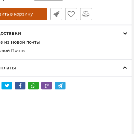
вить в корзину
доставки
з из Новой почты
овой Почты
оплаты