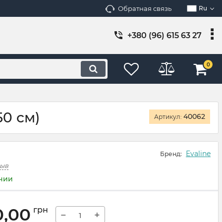
Обратная связь
Ru
+380 (96) 615 63 27
0
50 см)
40062
Артикул:
Evaline
Бренд:
зыв
ичии
0,00
грн
−
+