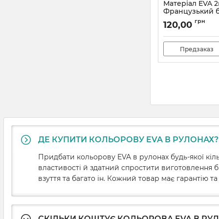
Матеріал EVA 
Французький 
Артикул:
50027
грн
120,00
Предзаказ
ДЕ КУПИТИ КОЛЬОРОВУ EVA В РУЛОНАХ?
Придбати кольорову EVA в рулонах будь-якої кіл
властивості й здатний спростити виготовлення ба
взуття та багато ін. Кожний товар має гарантію та
СКІЛЬКИ КОШТУЄ КОЛЬОРОВА EVA В РУ