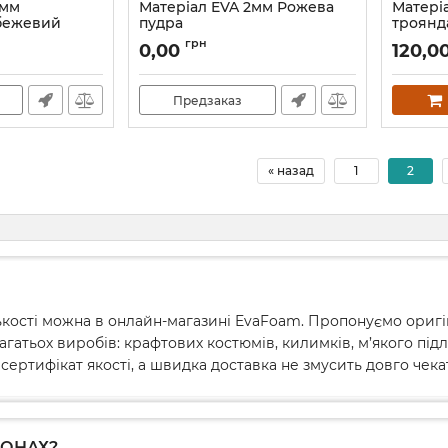
2мм
Матеріал EVA 2мм Рожева
Матеріа
бежевий
пудра
троянд
Артикул:
50028
Артикул:
грн
0,00
120,0
Предзаказ
« назад
1
2
ькості можна в онлайн-магазині EvaFoam. Пропонуємо оригін
гатьох виробів: крафтових костюмів, килимків, м’якого під
 сертифікат якості, а швидка доставка не змусить довго чека
ЛОНАХ?