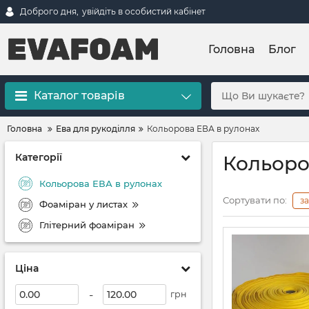
Доброго дня,
увійдіть в особистий кабінет
Головна
Блог
Каталог товарів
Головна
Ева для рукоділля
Кольорова ЕВА в рулонах
Категорії
Кольоро
Кольорова ЕВА в рулонах
Сортувати по:
з
Фоаміран у листах
Глітерний фоаміран
Ціна
-
грн