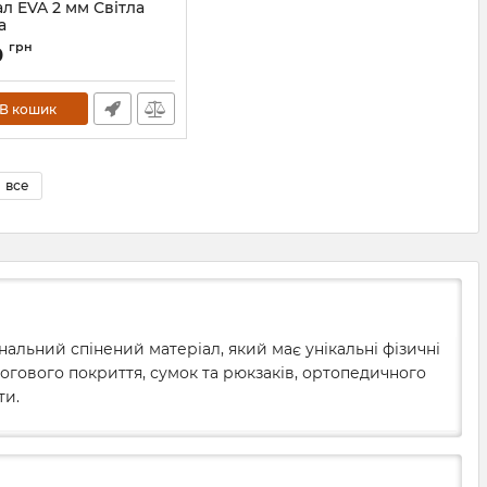
л EVA 2 мм Світла
а
50030
грн
0
В кошик
все
альний спінений матеріал, який має унікальні фізичні
логового покриття, сумок та рюкзаків, ортопедичного
ти.