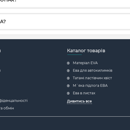
А?
н
Каталог товарів
Матеріал EVA
я
Ева для автокилимків
Татамі ластівчин хвіст
М`яка підлога ЕВА
Ева в листах
фіденцальності
Дивитись все
а обмін