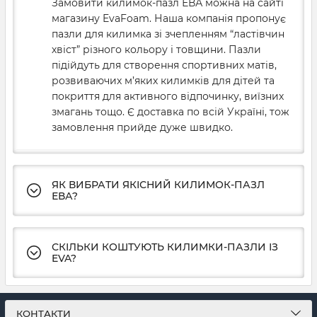
Замовити килимок-пазл ЕВА можна на сайті
послідовності. Товщина кожного пазла становить
магазину EvaFoam. Наша компанія пропонує
12-40 мм. В середньому розмір однієї секції
пазли для килимка зі зчепленням “ластівчин
становить 1 кв. м, тому ви легко зберете потрібну
хвіст” різного кольору і товщини. Пазли
площу килимка.
підійдуть для створення спортивних матів,
розвиваючих м’яких килимків для дітей та
Завдяки чудовим амортизуючим якостям,
покриття для активного відпочинку, виїзних
пружності та зносостійкості килимки-пазли із ЕВА
змагань тощо. Є доставка по всій Україні, тож
популярні для облаштування дитячого ігрового
замовлення прийде дуже швидко.
простору. М’який килимок допоможе створити
безпечне та яскраве покриття для дитячої кімнати.
Крім цього, ви можете обрати килимок-пазл із
ЯК ВИБРАТИ ЯКІСНИЙ КИЛИМОК-ПАЗЛ
секціями різного кольору та з зображеннями
ЕВА?
тварин, літер або цифр і зробити яскравий
килимок ще й розвиваючим.
СКІЛЬКИ КОШТУЮТЬ КИЛИМКИ-ПАЗЛИ ІЗ
Килимки ЕВА для спортивної зали
EVA?
Пружність та амортизація ЕВА-килимка від
EvaFoam дозволить безпечно проводити
КОНТАКТИ
тренування з єдиноборств. ЕВА чудово гасить