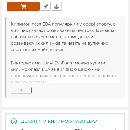
Килимок-пазл ЕВА популярний у сфері спорту, в
дитячих садках і розвиваючих центрах. Їх можна
побачити в якості матів, татамі, дитячих
розвиваючих килимків та навіть на вуличних
спортивних майданчиків.
В інтернет-магазині EvaFoam можна купити
килимок-пазл ЕВА за вигідною ціною - ми
пропонуємо найкращі рішення, невисоку ціну та
швидку доставку!
+
Основні характеристики килимків-
пазлів із ЕВА
Покриття складається з окремих квадратних
елементів, які з’єднуються між собою способом
ДЕ КУПИТИ КИЛИМОК-ПАЗЛ ЕВА?
«хвіст ластівки». Ці модулі можна комбінувати в
різній кількості та різній кольоровій