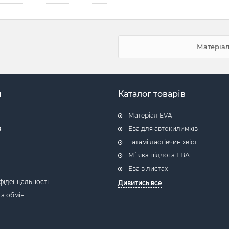
Матеріал
н
Каталог товарів
Матеріал EVA
я
Ева для автокилимків
Татамі ластівчин хвіст
М`яка підлога ЕВА
Ева в листах
фіденцальності
Дивитись все
а обмін