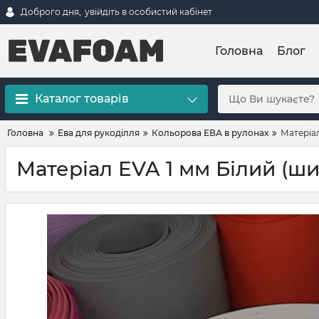
Доброго дня,
увійдіть в особистий кабінет
Головна
Блог
Каталог товарів
Головна
Ева для рукоділля
Кольорова ЕВА в рулонах
Матеріал
Матеріал EVA 1 мм Білий (ши