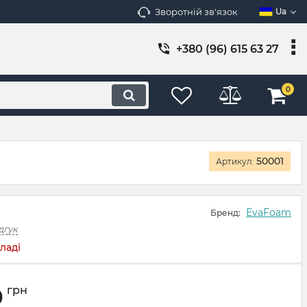
Зворотній зв'язок
Ua
+380 (96) 615 63 27
0
50001
Артикул:
EvaFoam
Бренд:
дгук
ладі
0
грн