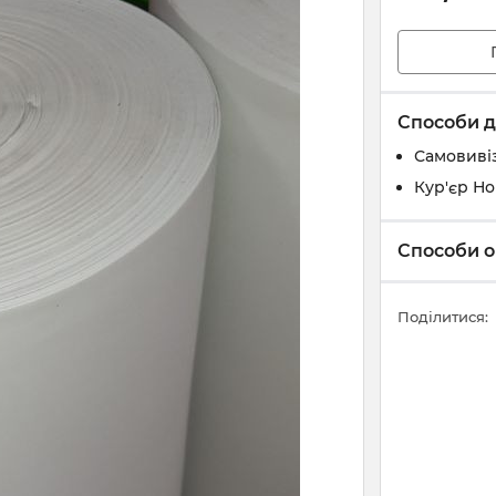
Способи д
Самовивіз
Кур'єр Н
Способи о
Поділитися: